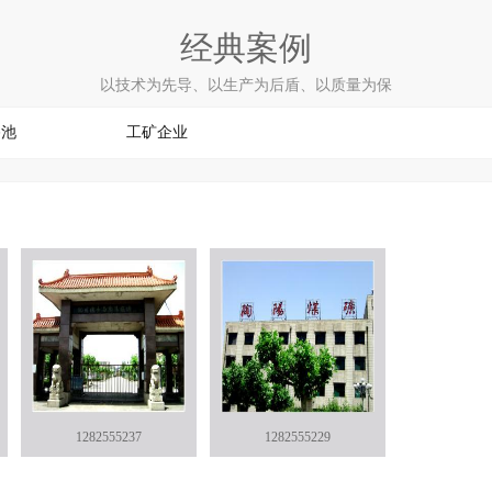
经典案例
以技术为先导、以生产为后盾、以质量为保
浴池
工矿企业
1282555237
1282555229