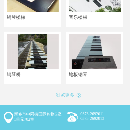
钢琴楼梯
音乐楼梯
钢琴桥
地板钢琴
浏览更多
0373-2692011
新乡市中同街国际购物G座
0373-2692013
1单元702室