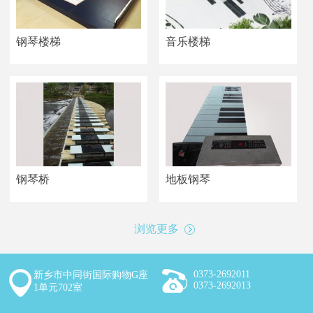
钢琴楼梯
音乐楼梯
钢琴桥
地板钢琴
浏览更多
0373-2692011
新乡市中同街国际购物G座
0373-2692013
1单元702室