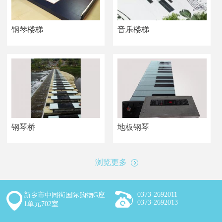
钢琴楼梯
音乐楼梯
钢琴桥
地板钢琴
浏览更多
0373-2692011
新乡市中同街国际购物G座
0373-2692013
1单元702室